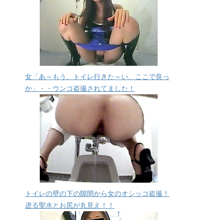
女「あ～もう、トイレ行きた～い、ここで良っ
か」・・ウンコ盗撮されてました！
トイレの壁の下の隙間から女のオシッコ盗撮！
迸る聖水とお尻が丸見え！！