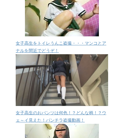
女子高生をトイレうんこ盗撮・・・マンコとア
ナルを間近でどうぞ！
女子高生のおパンツは何色！？どんな柄！？ウ
ェ～イ見えた！パンチラ盗撮動画！