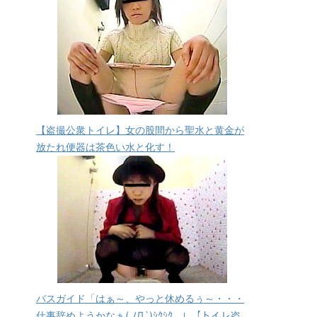
【盗撮公衆トイレ】女の股間から聖水と黄金が
放たれ便器は茶色い水と化す！
バスガイド「はぁ～、やっと休めるぅ～・・・
仕事辞めようかなぁ( ﾉД`)ｼｸｼｸ…」【トイレ盗