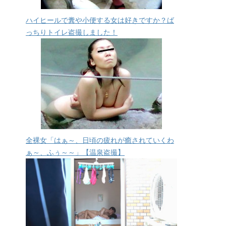
ハイヒールで糞や小便する女は好きですか？ば
っちりトイレ盗撮しました！
全裸女「はぁ～、日頃の疲れが癒されていくわ
ぁ～、ふぅ～～」【温泉盗撮】