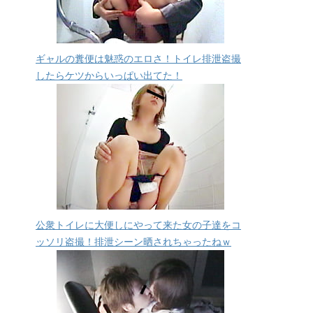
ギャルの糞便は魅惑のエロさ！トイレ排泄盗撮
したらケツからいっぱい出てた！
公衆トイレに大便しにやって来た女の子達をコ
ッソリ盗撮！排泄シーン晒されちゃったねｗ