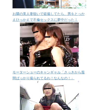
お隣の美人妻狙いで盗撮してたら、男をとっか
えひっかえで不倫セックスに夢中だった！
モーターショーのキャンギャル「さっきから股
間ばっかり撮られてるわ！なんなの！」