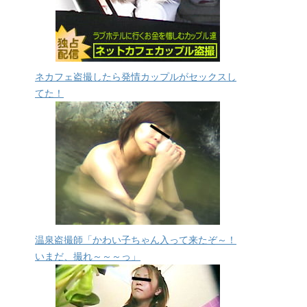
ネカフェ盗撮したら発情カップルがセックスし
てた！
温泉盗撮師「かわい子ちゃん入って来たぞ～！
いまだ、撮れ～～～っ」